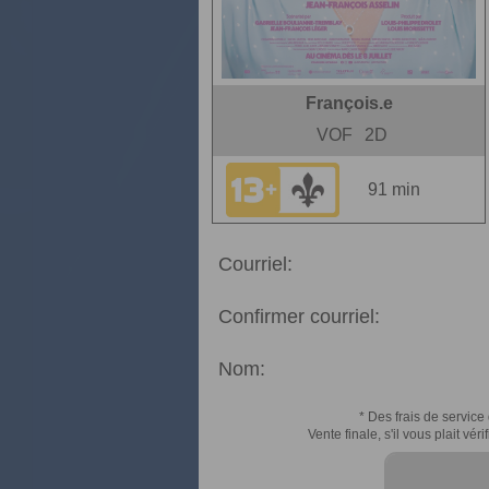
François.e
VOF
2D
91 min
Courriel:
Confirmer courriel:
Nom:
* Des frais de service 
Vente finale, s'il vous plait v