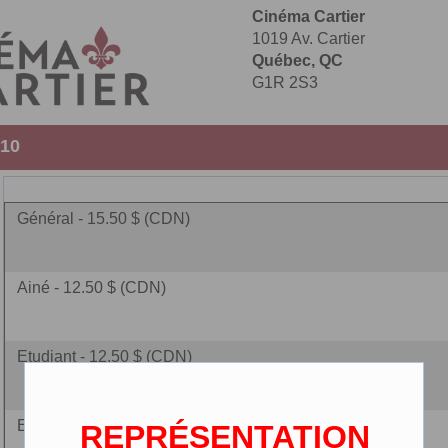
Cinéma Cartier
1019 Av. Cartier
Québec, QC
G1R 2S3
:10
Général - 15.50 $ (CDN)
Ainé - 12.50 $ (CDN)
Etudiant - 12.50 $ (CDN)
Enfant - 10.00 $ (CDN)
REPRÉSENTATION