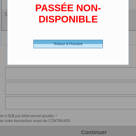
PASSÉE NON-
Ciné-carte - 0.00 $ (CDN)
DISPONIBLE
Retour à l'horaire
de 0.50$ par billet seront ajoutés. *
érifier votre transaction avant de CONTINUER.
Continuer