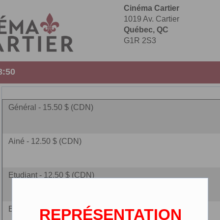
Cinéma Cartier
1019 Av. Cartier
Québec, QC
G1R 2S3
8:50
Général - 15.50 $ (CDN)
Ainé - 12.50 $ (CDN)
Etudiant - 12.50 $ (CDN)
Enfant - 10.00 $ (CDN)
REPRÉSENTATION