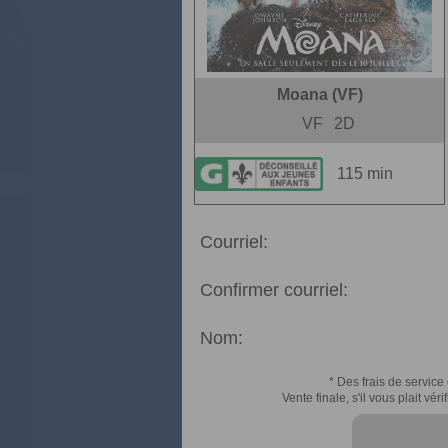
Moana (VF)
VF
2D
115 min
Courriel:
Confirmer courriel:
Nom:
* Des frais de service 
Vente finale, s'il vous plait v