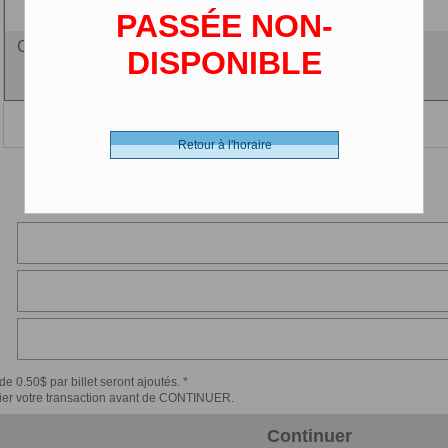
PASSÉE NON-
Ciné-carte - 0.00 $ (CDN)
DISPONIBLE
Retour à l'horaire
de 0.50$ par billet seront ajoutés. *
érifier votre transaction avant de CONTINUER.
Continuer