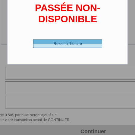
PASSÉE NON-
DISPONIBLE
Retour à l'horaire
de 0.50$ par billet seront ajoutés. *
érifier votre transaction avant de CONTINUER.
Continuer