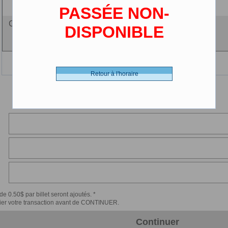
(2-12 ans)
PASSÉE NON-
Ciné-carte - 0.00 $ (CDN)
DISPONIBLE
Retour à l'horaire
de 0.50$ par billet seront ajoutés. *
érifier votre transaction avant de CONTINUER.
Continuer