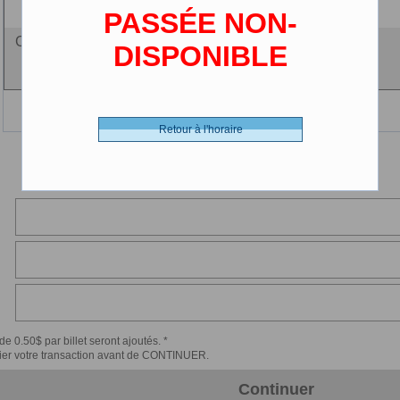
(2-12 ans)
PASSÉE NON-
Ciné-carte - 0.00 $ (CDN)
DISPONIBLE
Retour à l'horaire
de 0.50$ par billet seront ajoutés. *
érifier votre transaction avant de CONTINUER.
Continuer