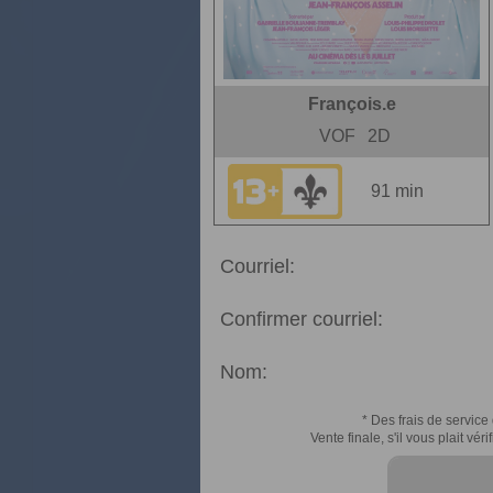
François.e
VOF
2D
91 min
Courriel:
Confirmer courriel:
Nom:
* Des frais de service 
Vente finale, s'il vous plait v