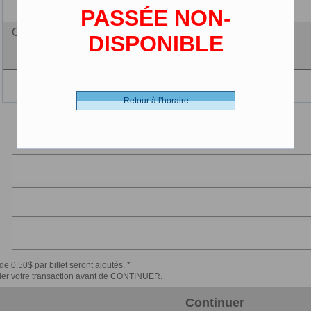
(2-12 ans)
PASSÉE NON-
Ciné-carte - 0.00 $ (CDN)
DISPONIBLE
Retour à l'horaire
de 0.50$ par billet seront ajoutés. *
érifier votre transaction avant de CONTINUER.
Continuer