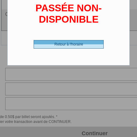
(2-12 ans)
PASSÉE NON-
Ciné-carte - 0.00 $ (CDN)
DISPONIBLE
Retour à l'horaire
de 0.50$ par billet seront ajoutés. *
érifier votre transaction avant de CONTINUER.
Continuer