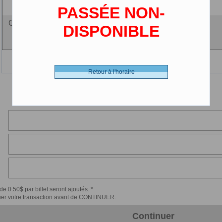
PASSÉE NON-
Ciné-carte - 0.00 $ (CDN)
DISPONIBLE
Retour à l'horaire
de 0.50$ par billet seront ajoutés. *
érifier votre transaction avant de CONTINUER.
Continuer