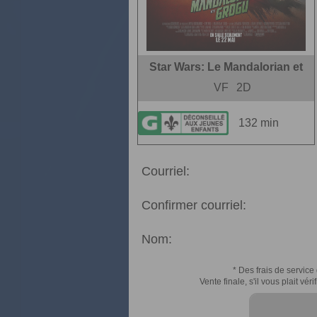
Star Wars: Le Mandalorian et
VF
2D
132 min
Courriel:
Confirmer courriel:
Nom:
* Des frais de service 
Vente finale, s'il vous plait v