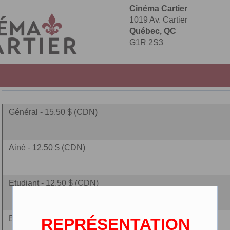
Cinéma Cartier
1019 Av. Cartier
Québec, QC
G1R 2S3
Général - 15.50 $ (CDN)
Ainé - 12.50 $ (CDN)
Etudiant - 12.50 $ (CDN)
Enfant - 10.00 $ (CDN)
REPRÉSENTATION