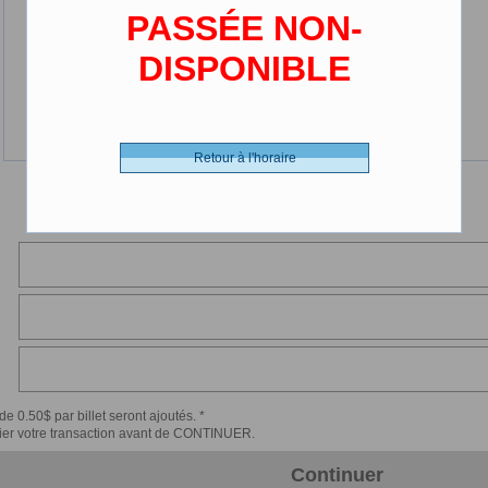
PASSÉE NON-
DISPONIBLE
Retour à l'horaire
de 0.50$ par billet seront ajoutés. *
érifier votre transaction avant de CONTINUER.
Continuer