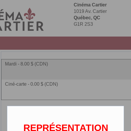
Cinéma Cartier
1019 Av. Cartier
Québec, QC
G1R 2S3
Mardi - 8.00 $ (CDN)
Ciné-carte - 0.00 $ (CDN)
REPRÉSENTATION