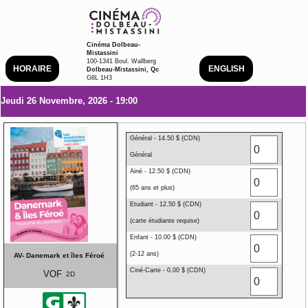
Cinéma Dolbeau-
Mistassini
100-1341 Boul. Wallberg
HORAIRE
ENGLISH
Dolbeau-Mistassini, Qc
G8L 1H3
Jeudi 26 Novembre, 2026 - 19:00
Général - 14.50 $ (CDN)
Général
Ainé - 12.50 $ (CDN)
(65 ans et plus)
Etudiant - 12.50 $ (CDN)
(carte étudiante requise)
Enfant - 10.00 $ (CDN)
(2-12 ans)
AV- Danemark et îles Féroé
Ciné-Carte - 0.00 $ (CDN)
VOF
2D