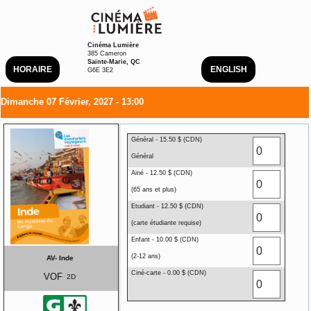
Cinéma Lumière
385 Cameron
Sainte-Marie, QC
HORAIRE
ENGLISH
G6E 3E2
Dimanche 07 Février, 2027 - 13:00
Général - 15.50 $ (CDN)
Général
Ainé - 12.50 $ (CDN)
(65 ans et plus)
Etudiant - 12.50 $ (CDN)
(carte étudiante requise)
Enfant - 10.00 $ (CDN)
(2-12 ans)
AV- Inde
Ciné-carte - 0.00 $ (CDN)
VOF
2D