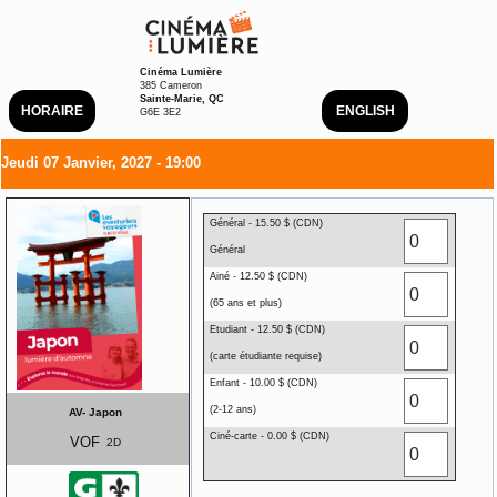
Cinéma Lumière
385 Cameron
Sainte-Marie, QC
HORAIRE
ENGLISH
G6E 3E2
Jeudi 07 Janvier, 2027 - 19:00
Général - 15.50 $ (CDN)
Général
Ainé - 12.50 $ (CDN)
(65 ans et plus)
Etudiant - 12.50 $ (CDN)
(carte étudiante requise)
Enfant - 10.00 $ (CDN)
(2-12 ans)
AV- Japon
Ciné-carte - 0.00 $ (CDN)
VOF
2D