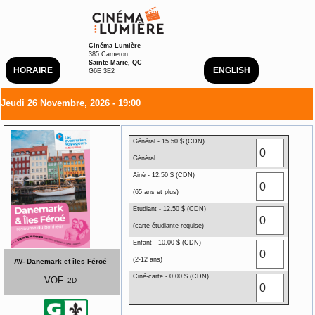
Cinéma Lumière
385 Cameron
Sainte-Marie, QC
HORAIRE
ENGLISH
G6E 3E2
Jeudi 26 Novembre, 2026 - 19:00
Général - 15.50 $ (CDN)
Général
Ainé - 12.50 $ (CDN)
(65 ans et plus)
Etudiant - 12.50 $ (CDN)
(carte étudiante requise)
Enfant - 10.00 $ (CDN)
(2-12 ans)
AV- Danemark et îles Féroé
Ciné-carte - 0.00 $ (CDN)
VOF
2D