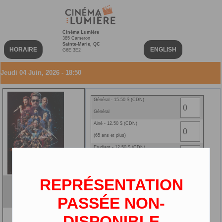
Cinéma Lumière
385 Cameron
Sainte-Marie, QC
HORAIRE
ENGLISH
G6E 3E2
Jeudi 04 Juin, 2026 - 18:50
Général - 15.50 $ (CDN)
Général
Ainé - 12.50 $ (CDN)
(65 ans et plus)
Etudiant - 12.50 $ (CDN)
(carte étudiante requise)
Enfant - 10.00 $ (CDN)
REPRÉSENTATION
(2-12 ans)
Mortal Kombat II (VF)
Ciné-carte - 0.00 $ (CDN)
VF
PASSÉE NON-
2D
DISPONIBLE