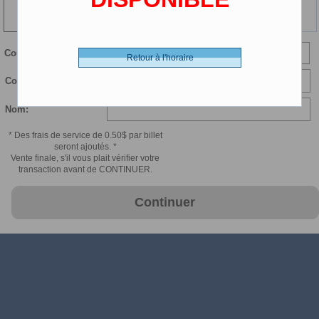
116 min
Courriel:
Retour à l'horaire
Confirmer courriel:
Nom:
* Des frais de service de 0.50$ par billet
seront ajoutés. *
Vente finale, s'il vous plait vérifier votre
transaction avant de CONTINUER.
Continuer