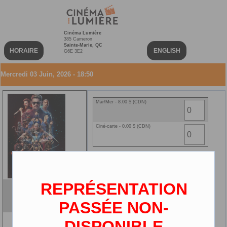
Cinéma Lumière
385 Cameron
Sainte-Marie, QC
HORAIRE
ENGLISH
G6E 3E2
Mercredi 03 Juin, 2026 - 18:50
Mar/Mer - 8.00 $ (CDN)
Ciné-carte - 0.00 $ (CDN)
REPRÉSENTATION
Mortal Kombat II (VF)
VF
PASSÉE NON-
2D
DISPONIBLE