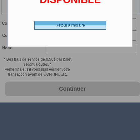
116 min
Courriel:
Retour à l'horaire
Confirmer courriel:
Nom:
* Des frais de service de 0.50$ par billet
seront ajoutés. *
Vente finale, s'il vous plait vérifier votre
transaction avant de CONTINUER.
Continuer