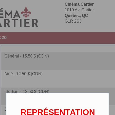
Cinéma Cartier
1019 Av. Cartier
Québec, QC
G1R 2S3
5:20
Général - 15.50 $ (CDN)
Ainé - 12.50 $ (CDN)
Etudiant - 12.50 $ (CDN)
Enfant - 10.00 $ (CDN)
REPRÉSENTATION