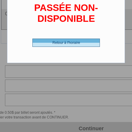
PASSÉE NON-
Ciné-carte - 0.00 $ (CDN)
DISPONIBLE
Retour à l'horaire
de 0.50$ par billet seront ajoutés. *
érifier votre transaction avant de CONTINUER.
Continuer