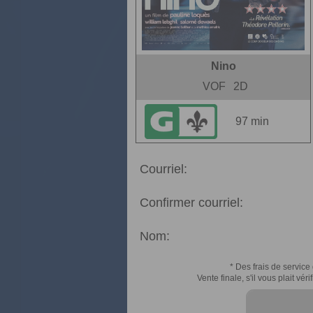
Nino
VOF
2D
97 min
Courriel:
Confirmer courriel:
Nom:
* Des frais de service 
Vente finale, s'il vous plait v