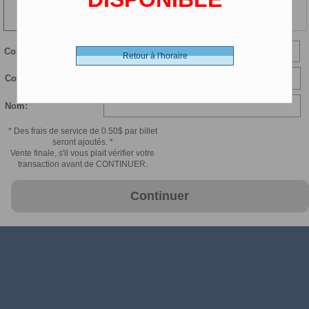
101 min
Courriel:
Retour à l'horaire
Confirmer courriel:
Nom:
* Des frais de service de 0.50$ par billet
seront ajoutés. *
Vente finale, s'il vous plait vérifier votre
transaction avant de CONTINUER.
Continuer