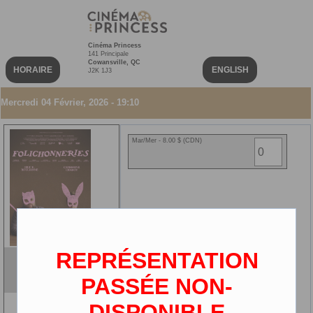
Cinéma Princess
141 Principale
Cowansville, QC
HORAIRE
ENGLISH
J2K 1J3
Mercredi 04 Février, 2026 - 19:10
Mar/Mer - 8.00 $ (CDN)
REPRÉSENTATION
Folichonneries
VOF
PASSÉE NON-
2D
DISPONIBLE