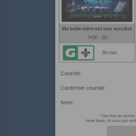
Ma belle-mère est une sorcière
VOF
2D
80 min
Courriel:
Confirmer courriel:
Nom:
* Des frais de service 
Vente finale, s'il vous plait v