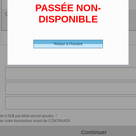
(2-12 ans)
PASSÉE NON-
Ciné-carte - 0.00 $ (CDN)
DISPONIBLE
Retour à l'horaire
de 0.50$ par billet seront ajoutés. *
érifier votre transaction avant de CONTINUER.
Continuer