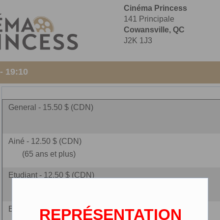
Cinéma Princess
141 Principale
Cowansville, QC
J2K 1J3
- 19:10
General - 15.50 $ (CDN)
Ainé - 12.50 $ (CDN)
(65 ans et plus)
Etudiant - 12.50 $ (CDN)
(carte étudiante requise)
Enfant - 10.00 $ (CDN)
REPRÉSENTATION