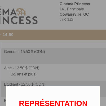
Cinéma Princess
141 Principale
Cowansville, QC
J2K 1J3
- 14:50
General - 15.50 $ (CDN)
Ainé - 12.50 $ (CDN)
(65 ans et plus)
Etudiant - 12.50 $ (CDN)
(carte étudiante requise)
Enfant - 10.00 $ (CDN)
REPRÉSENTATION