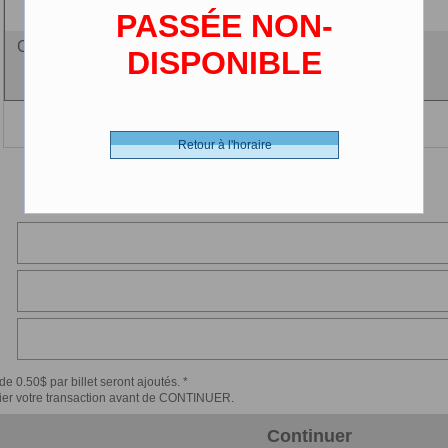
(2-12 ans)
PASSÉE NON-
Ciné-carte - 0.00 $ (CDN)
DISPONIBLE
Retour à l'horaire
de 0.50$ par billet seront ajoutés. *
érifier votre transaction avant de CONTINUER.
Continuer