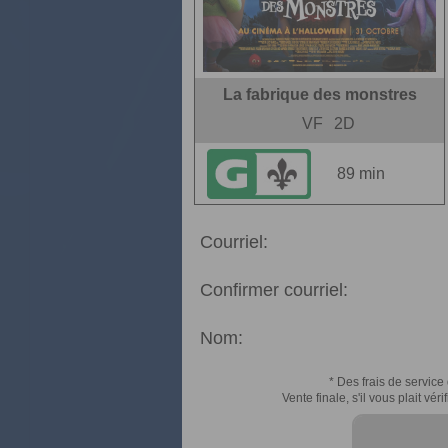
La fabrique des monstres
VF
2D
89 min
Courriel:
Confirmer courriel:
Nom:
* Des frais de service 
Vente finale, s'il vous plait v