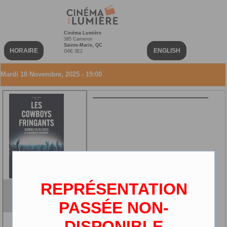
Cinéma Lumière
385 Cameron
Sainte-Marie, QC
HORAIRE
ENGLISH
G6E 3E2
Mardi 18 Novembre, 2025 - 19:00
REPRÉSENTATION
Les Cowboys Fringants -
Québec
VOF
PASSÉE NON-
2D
DISPONIBLE