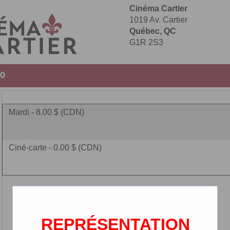
Cinéma Cartier
1019 Av. Cartier
Québec, QC
G1R 2S3
50
Mardi - 8.00 $ (CDN)
Ciné-carte - 0.00 $ (CDN)
REPRÉSENTATION