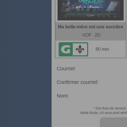
Ma belle-mère est une sorcière
VOF
2D
80 min
Courriel:
Confirmer courriel:
Nom:
* Des frais de service 
Vente finale, s'il vous plait v