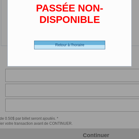
PASSÉE NON-
DISPONIBLE
Retour à l'horaire
de 0.50$ par billet seront ajoutés. *
érifier votre transaction avant de CONTINUER.
Continuer