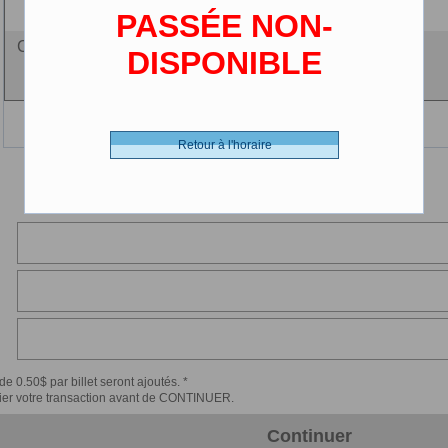
(2-12 ans)
PASSÉE NON-
Ciné-carte - 0.00 $ (CDN)
DISPONIBLE
Retour à l'horaire
de 0.50$ par billet seront ajoutés. *
érifier votre transaction avant de CONTINUER.
Continuer